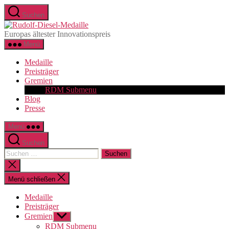
Zum
Suchen
Inhalt
Rudolf-
springen
Diesel-
Europas ältester Innovationspreis
Medaille
Menü
Medaille
Preisträger
Gremien
RDM Submenu
Blog
Presse
Menü
Suchen
Suchen
nach:
Suche
schließen
Menü schließen
Medaille
Preisträger
Gremien
Untermenü
anzeigen
RDM Submenu