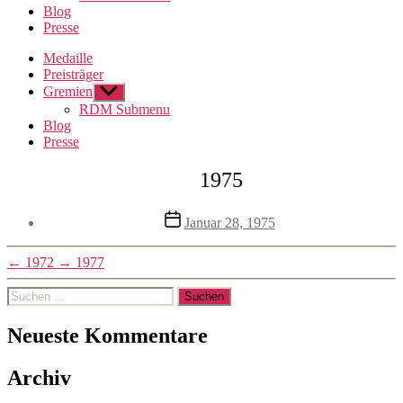
Blog
Presse
Medaille
Preisträger
Gremien
Untermenü
anzeigen
RDM Submenu
Blog
Presse
1975
Veröffentlichungsdatum
Januar 28, 1975
←
1972
→
1977
Suchen
nach:
Neueste Kommentare
Archiv