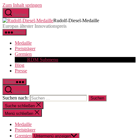
Zum Inhalt springen
Suchen
Rudolf-Diesel-Medaille
Europas ältester Innovationspreis
Menü
Medaille
Preisträger
Gremien
RDM Submenu
Blog
Presse
Menü
Suchen
Suchen nach:
Suche schließen
Menü schließen
Medaille
Preisträger
Gremien
Untermenü anzeigen