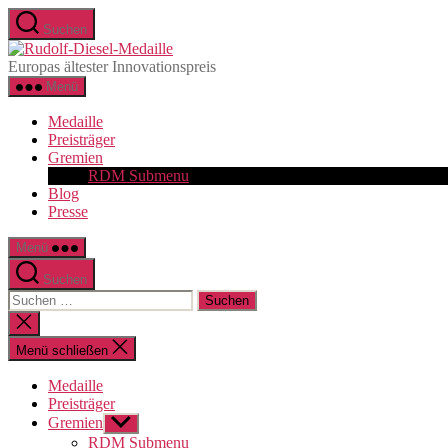
Zum
Suchen
Inhalt
Rudolf-
springen
Diesel-
Europas ältester Innovationspreis
Medaille
Menü
Medaille
Preisträger
Gremien
RDM Submenu
Blog
Presse
Menü
Suchen
Suchen
nach:
Suche
schließen
Menü schließen
Medaille
Preisträger
Gremien
Untermenü
anzeigen
RDM Submenu