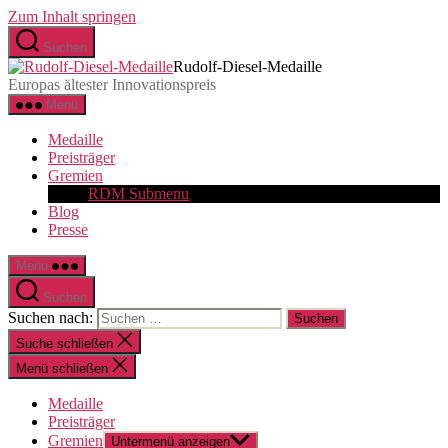
Zum Inhalt springen
Suchen
Rudolf-Diesel-Medaille
Europas ältester Innovationspreis
Menü
Medaille
Preisträger
Gremien
RDM Submenu
Blog
Presse
Menü
Suchen
Suchen nach:
Suche schließen
Menü schließen
Medaille
Preisträger
Gremien
Untermenü anzeigen