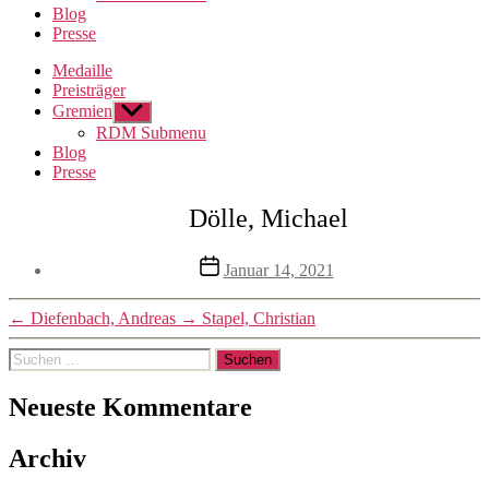
Blog
Presse
Medaille
Preisträger
Gremien
Untermenü
anzeigen
RDM Submenu
Blog
Presse
Dölle, Michael
Veröffentlichungsdatum
Januar 14, 2021
←
Diefenbach, Andreas
→
Stapel, Christian
Suchen
nach:
Neueste Kommentare
Archiv