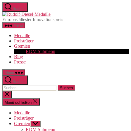
Zum
Suchen
Inhalt
Rudolf-
springen
Diesel-
Europas ältester Innovationspreis
Medaille
Menü
Medaille
Preisträger
Gremien
RDM Submenu
Blog
Presse
Menü
Suchen
Suchen
nach:
Suche
schließen
Menü schließen
Medaille
Preisträger
Gremien
Untermenü
anzeigen
RDM Submenu