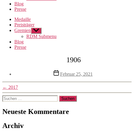
Blog
Presse
Medaille
Preisträger
Gremien
Untermenü
anzeigen
RDM Submenu
Blog
Presse
1906
Veröffentlichungsdatum
Februar 25, 2021
←
2017
Suchen
nach:
Neueste Kommentare
Archiv