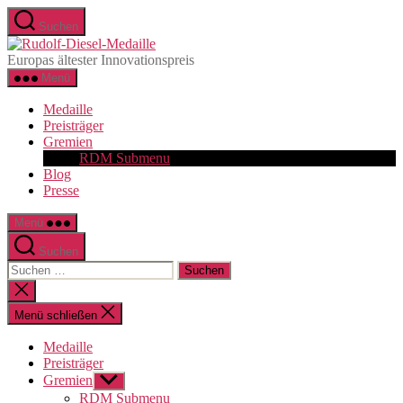
Zum
Suchen
Inhalt
Rudolf-
springen
Diesel-
Europas ältester Innovationspreis
Medaille
Menü
Medaille
Preisträger
Gremien
RDM Submenu
Blog
Presse
Menü
Suchen
Suchen
nach:
Suche
schließen
Menü schließen
Medaille
Preisträger
Gremien
Untermenü
anzeigen
RDM Submenu