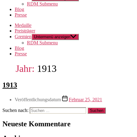
RDM Submenu
Blog
Presse
Medaille
Preisträger
Gremien
Untermenü anzeigen
RDM Submenu
Blog
Presse
Jahr:
1913
1913
Veröffentlichungsdatum
Februar 25, 2021
Suchen nach:
Neueste Kommentare