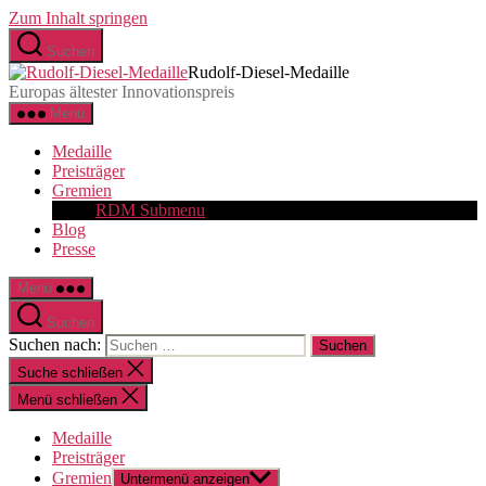
Zum Inhalt springen
Suchen
Rudolf-Diesel-Medaille
Europas ältester Innovationspreis
Menü
Medaille
Preisträger
Gremien
RDM Submenu
Blog
Presse
Menü
Suchen
Suchen nach:
Suche schließen
Menü schließen
Medaille
Preisträger
Gremien
Untermenü anzeigen