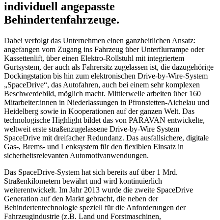
individuell angepasste
Behindertenfahrzeuge.
Dabei verfolgt das Unternehmen einen ganzheitlichen Ansatz:
angefangen vom Zugang ins Fahrzeug über Unterflurrampe oder
Kassettenlift, über einen Elektro-Rollstuhl mit integriertem
Gurtsystem, der auch als Fahrersitz zugelassen ist, die dazugehörige
Dockingstation bis hin zum elektronischen Drive-by-Wire-System
„SpaceDrive“, das Autofahren, auch bei einem sehr komplexen
Beschwerdebild, möglich macht. Mittlerweile arbeiten über 160
Mitarbeiter:innen in Niederlassungen in Pfronstetten-Aichelau und
Heidelberg sowie in Kooperationen auf der ganzen Welt. Das
technologische Highlight bildet das von PARAVAN entwickelte,
weltweit erste straßenzugelassene Drive-by-Wire System
SpaceDrive mit dreifacher Redundanz. Das ausfallsichere, digitale
Gas-, Brems- und Lenksystem für den flexiblen Einsatz in
sicherheitsrelevanten Automotivanwendungen.
Das SpaceDrive-System hat sich bereits auf über 1 Mrd.
Straßenkilometern bewährt und wird kontinuierlich
weiterentwickelt. Im Jahr 2013 wurde die zweite SpaceDrive
Generation auf den Markt gebracht, die neben der
Behindertentechnologie speziell für die Anforderungen der
Fahrzeugindustrie (z.B. Land und Forstmaschinen,