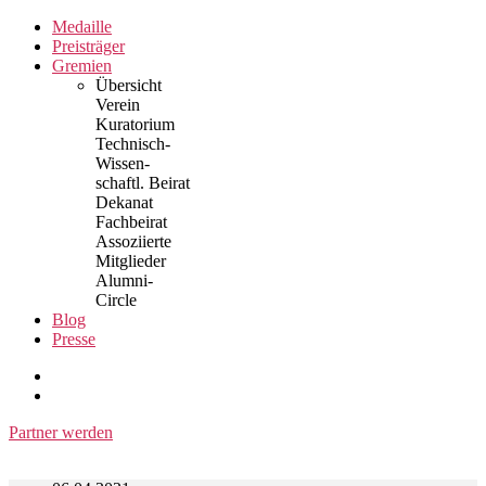
Zum
Medaille
Inhalt
Preisträger
springen
Gremien
Übersicht
Verein
Kuratorium
Technisch-
Wissen-
schaftl. Beirat
Dekanat
Fachbeirat
Assoziierte
Mitglieder
Alumni-
Circle
Blog
Presse
Partner werden