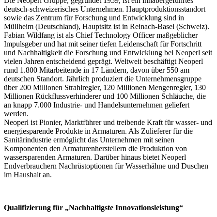
Die Neoperl Gruppe, gegründet 1959, ist ein inhabergeführtes
deutsch-schweizerisches Unternehmen. Hauptproduktionsstandort
sowie das Zentrum für Forschung und Entwicklung sind in
Müllheim (Deutschland), Hauptsitz ist in Reinach-Basel (Schweiz).
Fabian Wildfang ist als Chief Technology Officer maßgeblicher
Impulsgeber und hat mit seiner tiefen Leidenschaft für Fortschritt
und Nachhaltigkeit die Forschung und Entwicklung bei Neoperl seit
vielen Jahren entscheidend geprägt. Weltweit beschäftigt Neoperl
rund 1.800 Mitarbeitende in 17 Ländern, davon über 550 am
deutschen Standort. Jährlich produziert die Unternehmensgruppe
über 200 Millionen Strahlregler, 120 Millionen Mengenregler, 130
Millionen Rückflussverhinderer und 100 Millionen Schläuche, die
an knapp 7.000 Industrie- und Handelsunternehmen geliefert
werden.
Neoperl ist Pionier, Marktführer und treibende Kraft für wasser- und
energiesparende Produkte in Armaturen. Als Zulieferer für die
Sanitärindustrie ermöglicht das Unternehmen mit seinen
Komponenten den Armaturenherstellern die Produktion von
wassersparenden Armaturen. Darüber hinaus bietet Neoperl
Endverbrauchern Nachrüstoptionen für Wasserhähne und Duschen
im Haushalt an.
Qualifizierung für „Nachhaltigste Innovationsleistung“