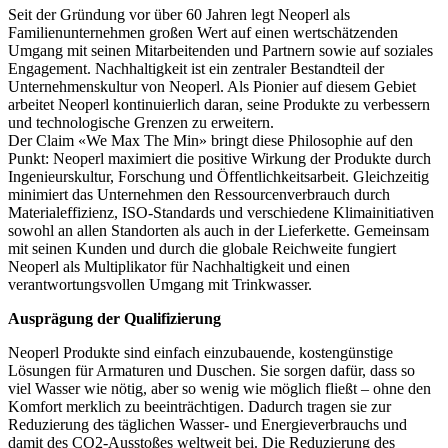
Seit der Gründung vor über 60 Jahren legt Neoperl als
Familienunternehmen großen Wert auf einen wertschätzenden
Umgang mit seinen Mitarbeitenden und Partnern sowie auf soziales
Engagement. Nachhaltigkeit ist ein zentraler Bestandteil der
Unternehmenskultur von Neoperl. Als Pionier auf diesem Gebiet
arbeitet Neoperl kontinuierlich daran, seine Produkte zu verbessern
und technologische Grenzen zu erweitern.
Der Claim «We Max The Min» bringt diese Philosophie auf den
Punkt: Neoperl maximiert die positive Wirkung der Produkte durch
Ingenieurskultur, Forschung und Öffentlichkeitsarbeit. Gleichzeitig
minimiert das Unternehmen den Ressourcenverbrauch durch
Materialeffizienz, ISO-Standards und verschiedene Klimainitiativen
sowohl an allen Standorten als auch in der Lieferkette. Gemeinsam
mit seinen Kunden und durch die globale Reichweite fungiert
Neoperl als Multiplikator für Nachhaltigkeit und einen
verantwortungsvollen Umgang mit Trinkwasser.
Ausprägung der Qualifizierung
Neoperl Produkte sind einfach einzubauende, kostengünstige
Lösungen für Armaturen und Duschen. Sie sorgen dafür, dass so
viel Wasser wie nötig, aber so wenig wie möglich fließt – ohne den
Komfort merklich zu beeinträchtigen. Dadurch tragen sie zur
Reduzierung des täglichen Wasser- und Energieverbrauchs und
damit des CO2-Ausstoßes weltweit bei. Die Reduzierung des