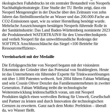
ökologischen Fußabdrucks ist ein zentraler Bestandteil von Neoperls
Nachhaltigkeitsstrategie. Eine Studie der TU Berlin zeigt, dass ein
Neoperl Mengenregler in der Dusche über den Zeitraum von zehn
Jahren das fünfmillionenfache an Wasser und das 200.000-Fache an
CO2-Emissionen spart, wie zu seiner Herstellung benötigt wurde.
Mehrfache Auszeichnungen bestätigen Neoperls führende Rolle in
der Sanitärindustrie: Das Land Baden-Württemberg nominierte 2023
die Produktneuheit WATERTRAIN® für den Umwelttechnikpreis
und verlieh Neoperl für das umweltfreundliche Redesign der
SOFTPEX Anschlussschläuche das Siegel «100 Betriebe für
Ressourceneffizienz».
Vereinbarkeit mit der Medaille
Die Erfolgsgeschichte von Neoperl begann mit der visionären
Erkenntnis der Gründer über das Potenzial von Strahlreglern. Heute
ist das Unternehmen ein führender Experte für Trinkwasserlösungen
mit über 1.000 Patenten weltweit. Seit 2004 führen Fabian Wildfang
und sein Cousin Oliver Denzler das Familienunternehmen in zweiter
Generation. Fabian Wildfang treibt die technologische
Weiterentwicklung leidenschaftlich voran, um mit Neoperl
Produkten täglich einen wertvollen Beitrag für Umwelt, Gesellschaft
und Partner zu leisten und durch Innovation die technologischen
Grenzen zu erweitern. Ganz nach dem Motto: Perfektion – überall
da, wo Wasser fließt.