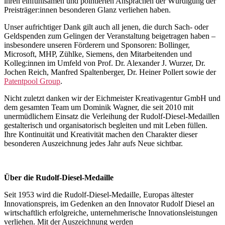
ihren einfühlsamen und pointierten Ansprachen der Würdigung der
Preisträger:innen besonderen Glanz verliehen haben.
Unser aufrichtiger Dank gilt auch all jenen, die durch
Sach- oder
Geldspenden
zum Gelingen der Veranstaltung beigetragen haben –
insbesondere unseren Förderern und Sponsoren:
Bollinger,
Microsoft, MHP, Zühlke, Siemens
, den Mitarbeitenden und
Kolleg:innen im Umfeld von
Prof. Dr. Alexander J. Wurzer, Dr.
Jochen Reich, Manfred Spaltenberger, Dr. Heiner Pollert
sowie der
Patentpool Group
.
Nicht zuletzt danken wir der
Eichmeister Kreativagentur GmbH
und
dem gesamten Team um
Dominik Wagner
, die seit 2010 mit
unermüdlichem Einsatz die Verleihung der Rudolf-Diesel-Medaillen
gestalterisch und organisatorisch begleiten und mit Leben füllen.
Ihre Kontinuität und Kreativität machen den Charakter dieser
besonderen Auszeichnung jedes Jahr aufs Neue sichtbar.
Über die Rudolf-Diesel-Medaille
Seit 1953 wird die Rudolf-Diesel-Medaille, Europas ältester
Innovationspreis, im Gedenken an den Innovator Rudolf Diesel an
wirtschaftlich erfolgreiche, unternehmerische Innovationsleistungen
verliehen. Mit der Auszeichnung werden